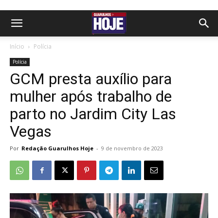
Início
Polícia
Polícia
GCM presta auxílio para
mulher após trabalho de
parto no Jardim City Las
Vegas
Por
Redação Guarulhos Hoje
-
9 de novembro de 2023