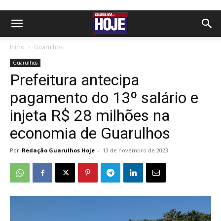
Início
Guarulhos
Guarulhos
Prefeitura antecipa
pagamento do 13º salário e
injeta R$ 28 milhões na
economia de Guarulhos
Por
Redação Guarulhos Hoje
-
13 de novembro de 2023