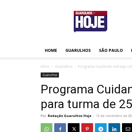
Guarulhos
Hoje
HOME
GUARULHOS
SÃO PAULO
Início
Guarulhos
Programa Cuidando entrega cole
Guarulhos
Programa Cuidan
para turma de 25
Por
Redação Guarulhos Hoje
-
13 de novembro de 20