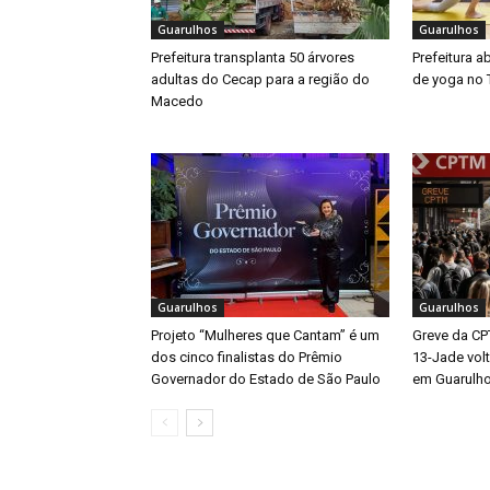
Guarulhos
Guarulhos
Prefeitura transplanta 50 árvores
Prefeitura a
adultas do Cecap para a região do
de yoga no 
Macedo
Guarulhos
Guarulhos
Projeto “Mulheres que Cantam” é um
Greve da CP
dos cinco finalistas do Prêmio
13-Jade vol
Governador do Estado de São Paulo
em Guarulh