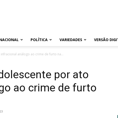
NACIONAL
POLÍTICA
VARIEDADES
VERSÃO DIGI
nfracional análogo ao crime de furto na...
olescente por ato
ogo ao crime de furto
23