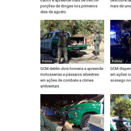
tráfico e apreende mais de três mil
descobre la
porções de drogas nos primeiros
mais de uma
dias de agosto
Polícia
Polícia
GCM detém dois homens e apreende
GCM dispers
motosserras e pássaros silvestres
em ações co
em ações de combate a crimes
sossego no
ambientais