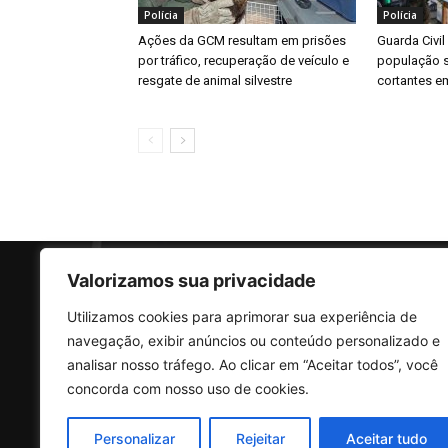
Polícia
Polícia
Ações da GCM resultam em prisões
Guarda Civil
por tráfico, recuperação de veículo e
população s
resgate de animal silvestre
cortantes e
Valorizamos sua privacidade
Utilizamos cookies para aprimorar sua experiência de
SO
navegação, exibir anúncios ou conteúdo personalizado e
analisar nosso tráfego. Ao clicar em “Aceitar todos”, você
concorda com nosso uso de cookies.
Rua 
Vila
Personalizar
Rejeitar
Aceitar tudo