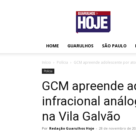
Guarulhos
Hoje
HOME
GUARULHOS
SÃO PAULO
Início
Polícia
GCM apreende adolescente por ato i
Polícia
GCM apreende ad
infracional anál
na Vila Galvão
Por
Redação Guarulhos Hoje
-
28 de novembro de 20