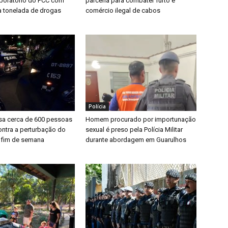
boratório do PCC com
parceria para combater furto e
 tonelada de drogas
comércio ilegal de cabos
Polícia
a cerca de 600 pessoas
Homem procurado por importunação
ntra a perturbação do
sexual é preso pela Polícia Militar
 fim de semana
durante abordagem em Guarulhos