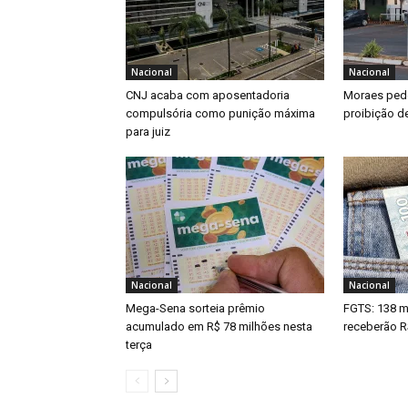
Nacional
Nacional
CNJ acaba com aposentadoria
Moraes pede
compulsória como punição máxima
proibição de
para juiz
Nacional
Nacional
Mega-Sena sorteia prêmio
FGTS: 138 m
acumulado em R$ 78 milhões nesta
receberão R
terça