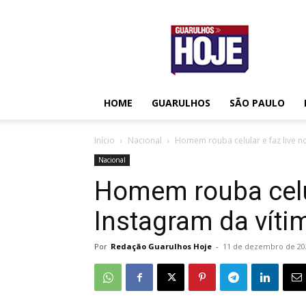
Guarulhos
Hoje
HOME
GUARULHOS
SÃO PAULO
Início
Nacional
Homem rouba celular e faz live no
Nacional
Homem rouba celul
Instagram da víti
Por
Redação Guarulhos Hoje
-
11 de dezembro de 20