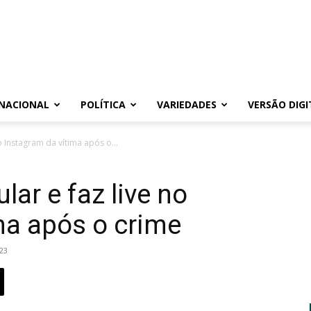
NACIONAL
POLÍTICA
VARIEDADES
VERSÃO DIGI
 Instagram da vítima após o...
ar e faz live no
ma após o crime
23