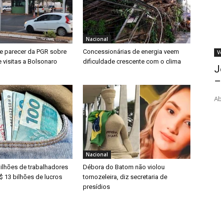
Nacional
 parecer da PGR sobre
Concessionárias de energia veem
V
 visitas a Bolsonaro
dificuldade crescente com o clima
J
–
Ab
Nacional
ilhões de trabalhadores
Débora do Batom não violou
$ 13 bilhões de lucros
tornozeleira, diz secretaria de
presídios