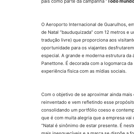
país como parte da campanha “
Todo mundo
O Aeroporto Internacional de Guarulhos, em
de Natal “bauduquizada” com 12 metros e 
tradução livre) que proporciona aos visitan
oportunidade para os viajantes desfrutar
especial. A grande e moderna estrutura da 
Panettone. É decorada com a logomarca da 
experiência física com as mídias sociais.
Com o objetivo de se aproximar ainda mais 
reinventado e vem refletindo esse propósit
consolidando um portfólio coeso e contem
que é com muita alegria que a empresa vai da
“Natal é sinônimo de estar presente. É nes
mais inesquecíveis e a marca se dispõe a fo