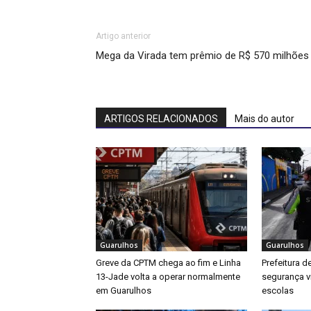
Artigo anterior
Mega da Virada tem prêmio de R$ 570 milhões
ARTIGOS RELACIONADOS
Mais do autor
Guarulhos
Guarulhos
Greve da CPTM chega ao fim e Linha
Prefeitura d
13-Jade volta a operar normalmente
segurança v
em Guarulhos
escolas