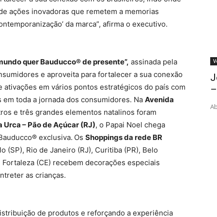
ie de ações inovadoras que remetem a memorias
ontemporanização’ da marca”, afirma o executivo.
mundo quer Bauducco® de presente”,
assinada pela
V
onsumidores e aproveita para fortalecer a sua conexão
J
e ativações em vários pontos estratégicos do país com
–
es em toda a jornada dos consumidores. Na
Avenida
Ab
os e três grandes elementos natalinos foram
 Urca – Pão de Açúcar (RJ)
, o Papai Noel chega
Bauducco® exclusiva.
Os
Shoppings da rede BR
(SP), Rio de Janeiro (RJ), Curitiba (PR), Belo
 e Fortaleza (CE) recebem decorações especiais
treter as crianças.
stribuição de produtos e reforçando a experiência