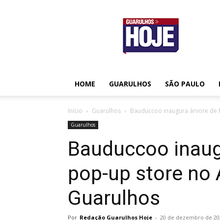
Guarulhos
Hoje
HOME
GUARULHOS
SÃO PAULO
Início
Guarulhos
Bauduccoo inaugura árvore de 
Guarulhos
Bauduccoo inaugu
pop-up store no
Guarulhos
Por
Redação Guarulhos Hoje
-
20 de dezembro de 20