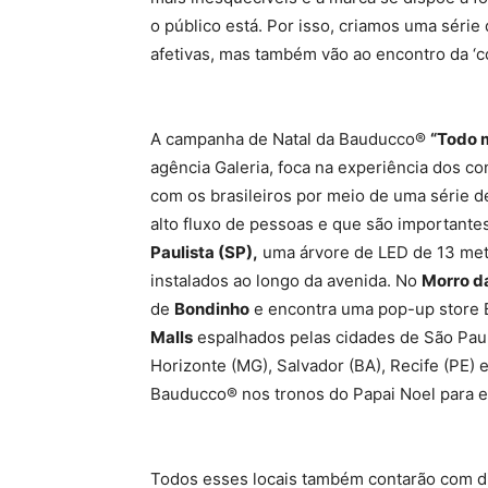
o público está. Por isso, criamos uma sér
afetivas, mas também vão ao encontro da ‘c
A campanha de Natal da Bauducco®
“Todo 
agência Galeria, foca na experiência dos c
com os brasileiros por meio de uma série d
alto fluxo de pessoas e que são important
Paulista (SP),
uma árvore de LED de 13 metr
instalados ao longo da avenida. No
Morro da
de
Bondinho
e encontra uma pop-up store 
Malls
espalhados pelas cidades de São Paulo 
Horizonte (MG), Salvador (BA), Recife (PE)
Bauducco® nos tronos do Papai Noel para en
Todos esses locais também contarão com di