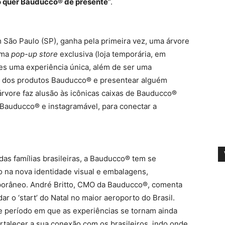
 quer Bauducco® de presente
“.
 São Paulo (SP), ganha pela primeira vez, uma árvore
uma
pop-up store
exclusiva (loja temporária, em
tes uma experiência única, além de ser uma
em dos produtos Bauducco® e presentear alguém
árvore faz alusão às icônicas caixas de Bauducco®
Bauducco® e instagramável, para conectar a
das famílias brasileiras, a Bauducco® tem se
o na nova identidade visual e embalagens,
porâneo. André Britto, CMO da Bauducco®, comenta
r o ‘start’ do Natal no maior aeroporto do Brasil.
te período em que as experiências se tornam ainda
rtalecer a sua conexão com os brasileiros, indo onde