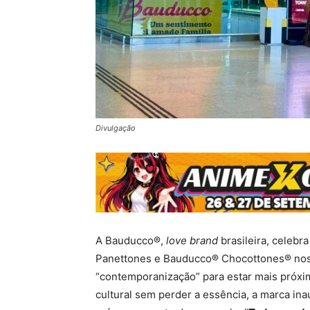
Divulgação
A Bauducco®,
love brand
brasileira, celeb
Panettones e Bauducco® Chocottones® nos
“contemporanização” para estar mais próxima
cultural sem perder a essência, a marca ina