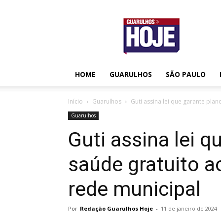
Guarulhos
Hoje
HOME
GUARULHOS
SÃO PAULO
Início
Guarulhos
Guti assina lei que garante plan
Guarulhos
Guti assina lei q
saúde gratuito a
rede municipal
Por
Redação Guarulhos Hoje
-
11 de janeiro de 2024