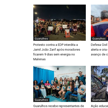
Guarulhos
Guarulhos
Protesto contra a EDP interdita a
Defesa Civil
Jamil João Zarif após moradores
alerta e cri
ficarem 9 dias sem energia no
avanço de ci
Malvinas
Guarulhos
Guarulhos
Guarulhos recebe representantes de
Ação educat