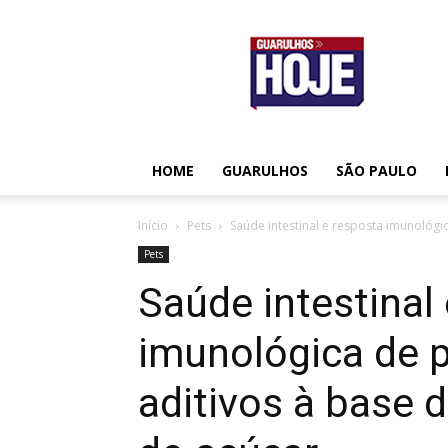
Guarulhos
Hoje
HOME
GUARULHOS
SÃO PAULO
Início
Pets
Saúde intestinal e resposta imunológi
Pets
Saúde intestinal
imunológica de 
aditivos à base 