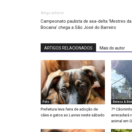
Artigo anterior
Campeonato paulista de asa-delta ‘Mestres da
Bocaina’ chega a São José do Barreiro
ARTIGOS RELACIONADOS
Mais do autor
Pets
Beleza & Bem
Prefeitura leva feira de adoção de
7ª Cãominha
cães e gatos ao Lavras neste sábado
arrecadará 
animal em G