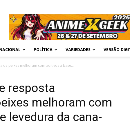
NACIONAL
POLÍTICA
VARIEDADES
VERSÃO DIGI
ca de peixes melhoram com aditivos à base...
 e resposta
peixes melhoram com
de levedura da cana-