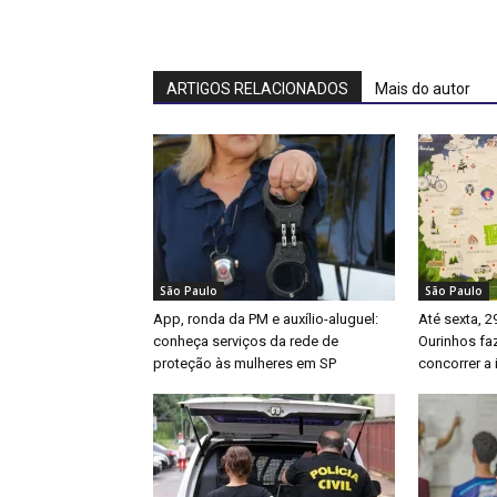
ARTIGOS RELACIONADOS
Mais do autor
São Paulo
São Paulo
App, ronda da PM e auxílio-aluguel:
Até sexta, 2
conheça serviços da rede de
Ourinhos fa
proteção às mulheres em SP
concorrer a 