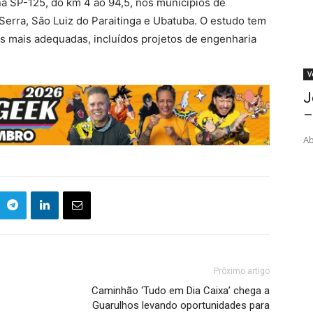
na SP-125, do km 4 ao 94,5, nos municípios de
Serra, São Luiz do Paraitinga e Ubatuba. O estudo tem
as mais adequadas, incluídos projetos de engenharia
V
J
–
Ab
Próximo artigo
Caminhão ‘Tudo em Dia Caixa’ chega a
Guarulhos levando oportunidades para