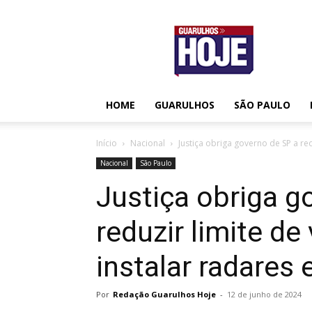
Guarulhos
Hoje
HOME
GUARULHOS
SÃO PAULO
Início
Nacional
Justiça obriga governo de SP a red
Nacional
São Paulo
Justiça obriga g
reduzir limite de
instalar radares
Por
Redação Guarulhos Hoje
-
12 de junho de 2024