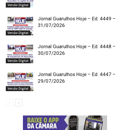
Versão Digital
Jornal Guarulhos Hoje – Ed. 4449 –
31/07/2026
Versão Digital
Jornal Guarulhos Hoje – Ed. 4448 –
30/07/2026
Versão Digital
Jornal Guarulhos Hoje – Ed. 4447 –
29/07/2026
Versão Digital