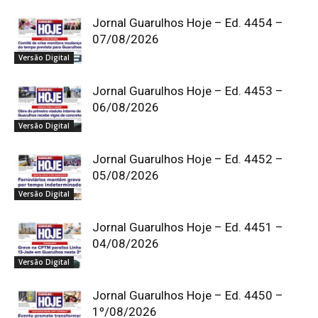
Jornal Guarulhos Hoje – Ed. 4454 –
07/08/2026
Versão Digital
Jornal Guarulhos Hoje – Ed. 4453 –
06/08/2026
Versão Digital
Jornal Guarulhos Hoje – Ed. 4452 –
05/08/2026
Versão Digital
Jornal Guarulhos Hoje – Ed. 4451 –
04/08/2026
Versão Digital
Jornal Guarulhos Hoje – Ed. 4450 –
1º/08/2026