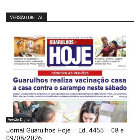
VERSÃO DIGITAL
Versão Digital
Jornal Guarulhos Hoje – Ed. 4455 – 08 e
09/08/2026