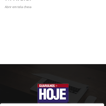
Abrir em tela cheia