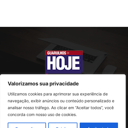
Valorizamos sua privacidade
Utilizamos cookies para aprimorar sua experiência de
SOBRE NÓS
navegação, exibir anúncios ou conteúdo personalizado e
analisar nosso tráfego. Ao clicar em “Aceitar todos”, você
Rua Conselheiro Antonio Prado, 121
concorda com nosso uso de cookies.
Vila Progresso - Guarulhos
CEP: 07095-180