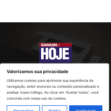
Valorizamos sua privacidade
Utilizamos cookies para aprimorar sua experiência de
SOBRE NÓS
navegação, exibir anúncios ou conteúdo personalizado e
analisar nosso tráfego. Ao clicar em “Aceitar todos”, você
Rua Conselheiro Antonio Prado, 121
concorda com nosso uso de cookies.
Vila Progresso - Guarulhos
CEP: 07095-180
Personalizar
Rejeitar
Aceitar tudo