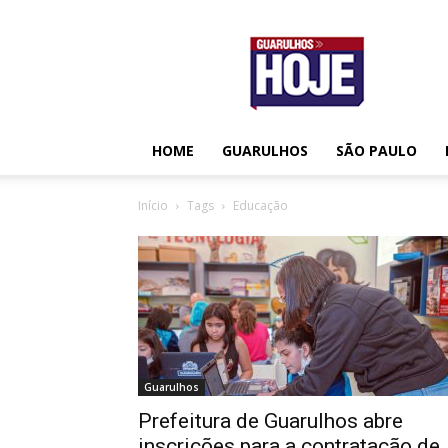
Guarulhos
Hoje
HOME
GUARULHOS
SÃO PAULO
Início
Tags
Educação
Guarulhos
Prefeitura de Guarulhos abre
inscrições para a contratação de