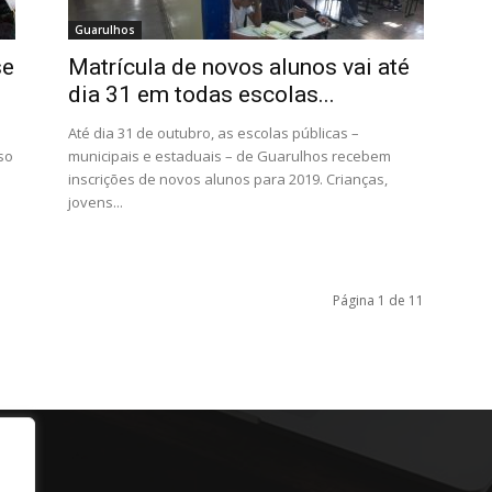
Guarulhos
se
Matrícula de novos alunos vai até
dia 31 em todas escolas...
Até dia 31 de outubro, as escolas públicas –
so
municipais e estaduais – de Guarulhos recebem
inscrições de novos alunos para 2019. Crianças,
jovens...
Página 1 de 11