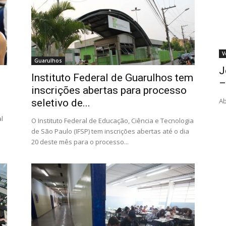
V
Guarulhos
J
Instituto Federal de Guarulhos tem
–
inscrições abertas para processo
Ab
seletivo de...
l
O Instituto Federal de Educação, Ciência e Tecnologia
de São Paulo (IFSP) tem inscrições abertas até o dia
20 deste mês para o processo...