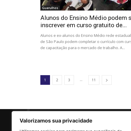
Guarulhos
Alunos do Ensino Médio podem 
inscrever em curso gratuito de...
Alunos e ex-alunos do Ensino Médio rede estadual
de São Paulo podem completar o currículo com cur
de capacitação para o mercado de trabalho. A...
...
1
2
3
11
Valorizamos sua privacidade