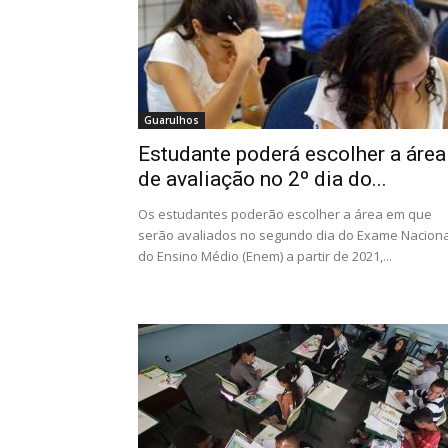
Guarulhos
Estudante poderá escolher a área
de avaliação no 2º dia do...
Os estudantes poderão escolher a área em que
serão avaliados no segundo dia do Exame Naciona
do Ensino Médio (Enem) a partir de 2021,...