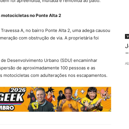
bém foi apreendida, multada e removida ao pátio.
 motocicletas no Ponte Alta 2
Travessa A, no bairro Ponte Alta 2, uma adega causou
V
meração com obstrução de via. A proprietária foi
J
–
ria de Desenvolvimento Urbano (SDU) encaminhar
Ab
dispersão de aproximadamente 100 pessoas e as
as motocicletas com adulterações nos escapamentos.