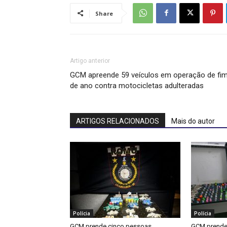
Share
Artigo anterior
GCM apreende 59 veículos em operação de fi
de ano contra motocicletas adulteradas
ARTIGOS RELACIONADOS
Mais do autor
Polícia
Polícia
GCM prende cinco pessoas,
GCM prende 