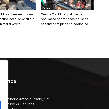
Polícia
CM resultam em prisões
Guarda Civil Municipal orienta
 recuperação de veículo e
população sobre riscos de linhas
nimal silvestre
cortantes em pipas no Zoológico
BRE NÓS
Conselheiro Antonio Prado, 121
 Progresso - Guarulhos