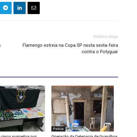
Próximo artigo
m
Flamengo estreia na Copa SP nesta sexta-feira
contra o Potyguar
Polícia
cinco suspeitos por
Operação da Delegacia de Guarulhos