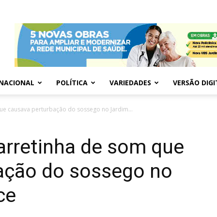
NACIONAL
POLÍTICA
VARIEDADES
VERSÃO DIGI
e causava perturbação do sossego no Jardim...
rretinha de som que
ação do sossego no
ce