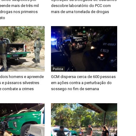
reende mais de três mil
descobre laboratório do PCC com
drogas nos primeiros
mais de uma tonelada de drogas
sto
Polícia
dois homens e apreende
GCM dispersa cerca de 600 pessoas
 e pássaros silvestres
em ações contra a perturbação do
e combate a crimes
sossego no fim de semana