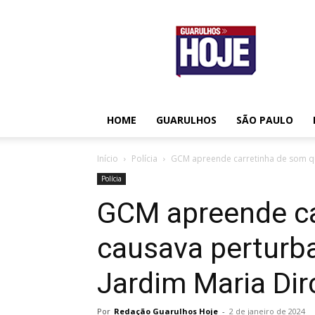
Guarulhos
Hoje
HOME
GUARULHOS
SÃO PAULO
Início
Polícia
GCM apreende carretinha de som qu
Polícia
GCM apreende ca
causava perturb
Jardim Maria Dir
Por
Redação Guarulhos Hoje
-
2 de janeiro de 2024