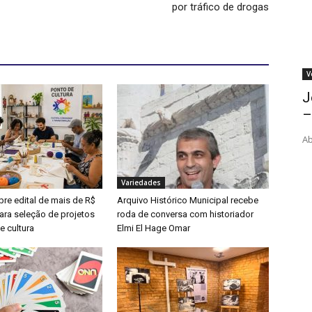
por tráfico de drogas
V
J
–
Ab
Variedades
bre edital de mais de R$
Arquivo Histórico Municipal recebe
ara seleção de projetos
roda de conversa com historiador
e cultura
Elmi El Hage Omar