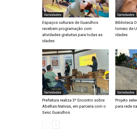
Variedades
Variedades
Espaços culturais de Guarulhos
Biblioteca O
recebem programação com
torneio de U
atividades gratuitas para todas as
idades
idades
Variedades
Variedades
Prefeitura realiza 3º Encontro sobre
Projeto sele
Abelhas Nativas, em parceria com o
para rede n
Sesc Guarulhos