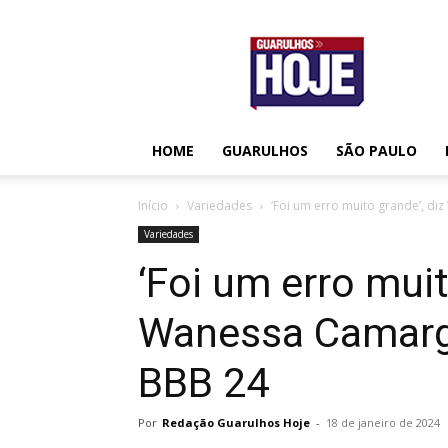
Guarulhos
Hoje
HOME
GUARULHOS
SÃO PAULO
Início
Variedades
‘Foi um erro muito grande’, di
Variedades
‘Foi um erro muit
Wanessa Camargo
BBB 24
Por
Redação Guarulhos Hoje
-
18 de janeiro de 2024