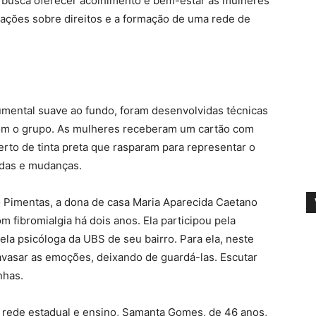
 busca oferecer acolhimento e bem-estar às mulheres
mações sobre direitos e a formação de uma rede de
mental suave ao fundo, foram desenvolvidas técnicas
com o grupo. As mulheres receberam um cartão com
rto de tinta preta que rasparam para representar o
rdas e mudanças.
 Pimentas, a dona de casa Maria Aparecida Caetano
om fibromialgia há dois anos. Ela participou pela
pela psicóloga da UBS de seu bairro. Para ela, neste
avasar as emoções, deixando de guardá-las. Escutar
nhas.
 rede estadual e ensino, Samanta Gomes, de 46 anos,