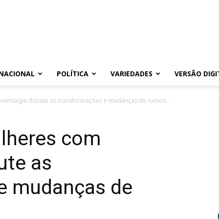
NACIONAL
POLÍTICA
VARIEDADES
VERSÃO DIGI
bromialgia discute as transformações e mudanças de rumos...
ulheres com
ute as
 e mudanças de