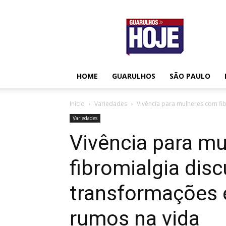
Guarulhos
Hoje
HOME
GUARULHOS
SÃO PAULO
Início
Variedades
Vivência para mulheres com fi
Variedades
Vivência para m
fibromialgia disc
transformações
rumos na vida