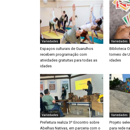
Variedades
Variedades
Espaços culturais de Guarulhos
Biblioteca O
recebem programação com
torneio de U
atividades gratuitas para todas as
idades
idades
Variedades
Variedades
Prefeitura realiza 3º Encontro sobre
Projeto sele
Abelhas Nativas, em parceria com o
para rede n