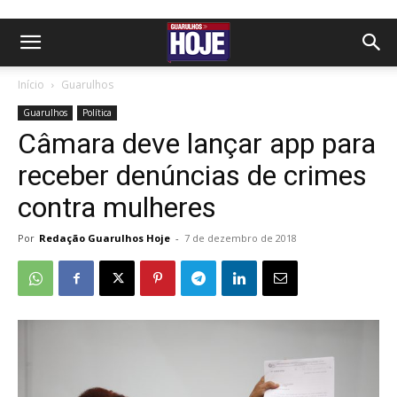
Início
Guarulhos
Guarulhos
Política
Câmara deve lançar app para
receber denúncias de crimes
contra mulheres
Por
Redação Guarulhos Hoje
-
7 de dezembro de 2018