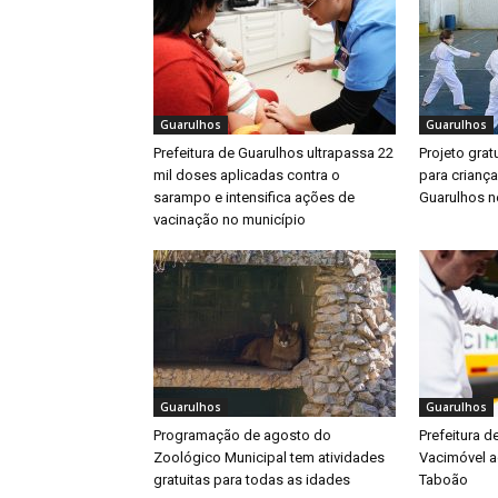
Guarulhos
Guarulhos
Prefeitura de Guarulhos ultrapassa 22
Projeto gratu
mil doses aplicadas contra o
para crianç
sarampo e intensifica ações de
Guarulhos ne
vacinação no município
Guarulhos
Guarulhos
Programação de agosto do
Prefeitura d
Zoológico Municipal tem atividades
Vacimóvel a
gratuitas para todas as idades
Taboão