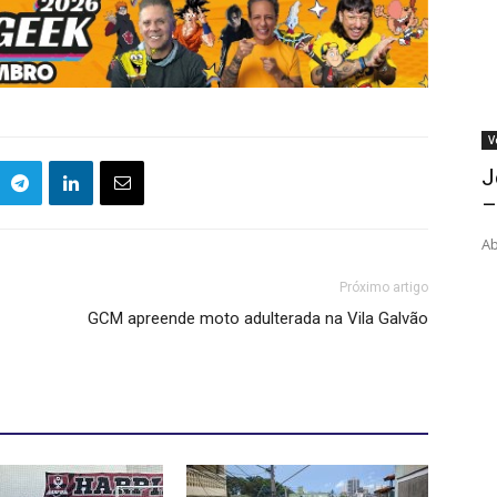
V
J
–
Ab
Próximo artigo
GCM apreende moto adulterada na Vila Galvão