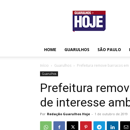
Guarulhos
Hoje
HOME
GUARULHOS
SÃO PAULO
Início
Guarulhos
Prefeitura remove barracos em 
Guarulhos
Prefeitura remo
de interesse am
Por
Redação Guarulhos Hoje
-
1 de outubro de 2019