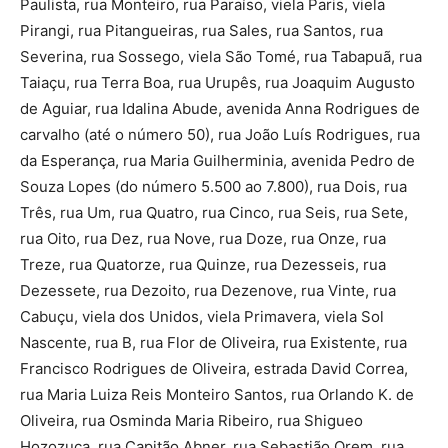
Paulista, rua Monteiro, rua Paraíso, viela Paris, viela
Pirangi, rua Pitangueiras, rua Sales, rua Santos, rua
Severina, rua Sossego, viela São Tomé, rua Tabapuã, rua
Taiaçu, rua Terra Boa, rua Urupês, rua Joaquim Augusto
de Aguiar, rua Idalina Abude, avenida Anna Rodrigues de
carvalho (até o número 50), rua João Luís Rodrigues, rua
da Esperança, rua Maria Guilherminia, avenida Pedro de
Souza Lopes (do número 5.500 ao 7.800), rua Dois, rua
Três, rua Um, rua Quatro, rua Cinco, rua Seis, rua Sete,
rua Oito, rua Dez, rua Nove, rua Doze, rua Onze, rua
Treze, rua Quatorze, rua Quinze, rua Dezesseis, rua
Dezessete, rua Dezoito, rua Dezenove, rua Vinte, rua
Cabuçu, viela dos Unidos, viela Primavera, viela Sol
Nascente, rua B, rua Flor de Oliveira, rua Existente, rua
Francisco Rodrigues de Oliveira, estrada David Correa,
rua Maria Luiza Reis Monteiro Santos, rua Orlando K. de
Oliveira, rua Osminda Maria Ribeiro, rua Shigueo
Hozozuca, rua Capitão Abner, rua Sebastião Orem, rua