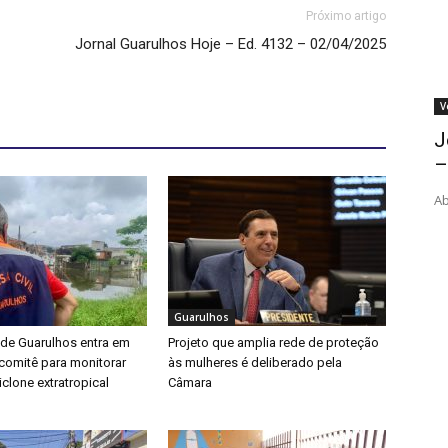
Próximo artigo
Jornal Guarulhos Hoje – Ed. 4132 – 02/04/2025
V
J
–
Ab
Guarulhos
 de Guarulhos entra em
Projeto que amplia rede de proteção
a comitê para monitorar
às mulheres é deliberado pela
clone extratropical
Câmara