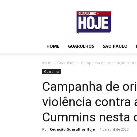
Guarulhos
Hoje
HOME
GUARULHOS
SÃO PAULO
Início
Guarulhos
Campanha de orientação sobre v
Guarulhos
Campanha de ori
violência contra
Cummins nesta q
Por
Redação Guarulhos Hoje
-
1 de abril de 2025