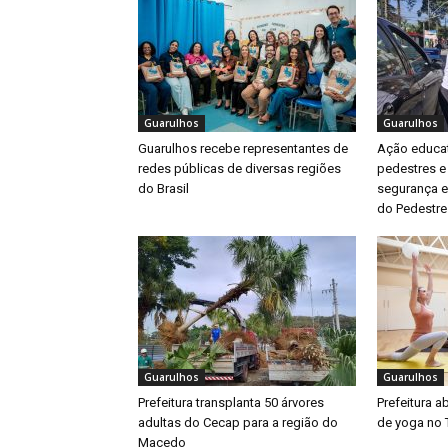
Guarulhos
Guarulhos
Guarulhos recebe representantes de
Ação educat
redes públicas de diversas regiões
pedestres e
do Brasil
segurança e
do Pedestre
Guarulhos
Guarulhos
Prefeitura transplanta 50 árvores
Prefeitura a
adultas do Cecap para a região do
de yoga no 
Macedo