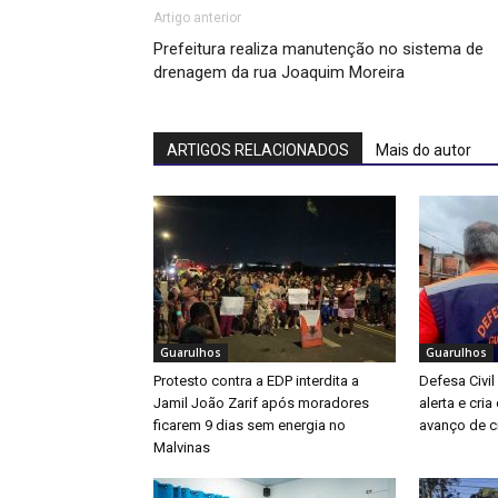
Artigo anterior
Prefeitura realiza manutenção no sistema de
drenagem da rua Joaquim Moreira
ARTIGOS RELACIONADOS
Mais do autor
Guarulhos
Guarulhos
Protesto contra a EDP interdita a
Defesa Civil
Jamil João Zarif após moradores
alerta e cri
ficarem 9 dias sem energia no
avanço de ci
Malvinas