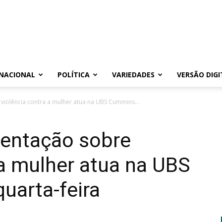
NACIONAL
POLÍTICA
VARIEDADES
VERSÃO DIGI
iolência contra a mulher atua na UBS Cummins...
entação sobre
 a mulher atua na UBS
uarta-feira