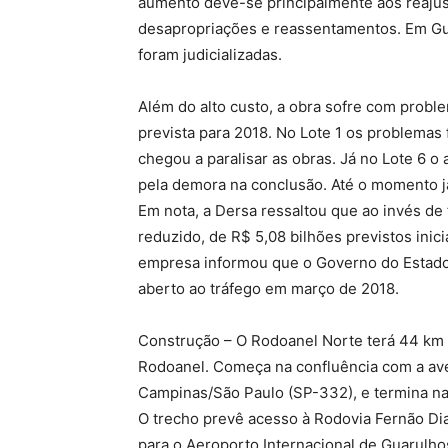
aumento deve-se principalmente aos reajus
desapropriações e reassentamentos. Em Gu
foram judicializadas.
Além do alto custo, a obra sofre com prob
prevista para 2018. No Lote 1 os problemas
chegou a paralisar as obras. Já no Lote 6 o
pela demora na conclusão. Até o momento j
Em nota, a Dersa ressaltou que ao invés de f
reduzido, de R$ 5,08 bilhões previstos inic
empresa informou que o Governo do Estado 
aberto ao tráfego em março de 2018.
Construção – O Rodoanel Norte terá 44 km d
Rodoanel. Começa na confluência com a ave
Campinas/São Paulo (SP-332), e termina na
O trecho prevê acesso à Rodovia Fernão Dia
para o Aeroporto Internacional de Guarulh