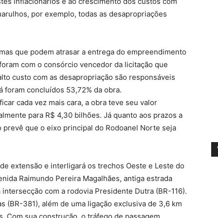
tes inflacionários e ao crescimento dos custos com
arulhos, por exemplo, todas as desapropriações
lemas que podem atrasar a entrega do empreendimento
 foram com o consórcio vencedor da licitação que
 alto custo com as desapropriação são responsáveis
á foram concluídos 53,72% da obra.
icar cada vez mais cara, a obra teve seu valor
ialmente para R$ 4,30 bilhões. Já quanto aos prazos a
prevê que o eixo principal do Rodoanel Norte seja
e extensão e interligará os trechos Oeste e Leste do
nida Raimundo Pereira Magalhães, antiga estrada
 intersecção com a rodovia Presidente Dutra (BR-116).
s (BR-381), além de uma ligação exclusiva de 3,6 km
os. Com sua construção, o tráfego de passagem,