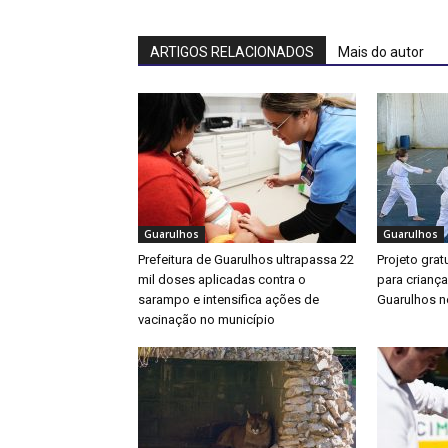
ARTIGOS RELACIONADOS
Mais do autor
Guarulhos
Guarulhos
Prefeitura de Guarulhos ultrapassa 22
Projeto gratu
mil doses aplicadas contra o
para crianç
sarampo e intensifica ações de
Guarulhos ne
vacinação no município