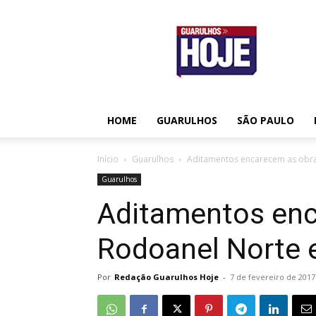
Guarulhos
Hoje
HOME
GUARULHOS
SÃO PAULO
Início
Guarulhos
Aditamentos encarecem as obras
Guarulhos
Aditamentos enc
Rodoanel Norte e
Por
Redação Guarulhos Hoje
-
7 de fevereiro de 2017