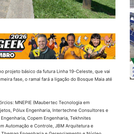
 projeto básico da futura Linha 19-Celeste, que vai
rimeira fase, o ramal fará a ligação do Bosque Maia até
sórcios: MNEPIE (Maubertec Tecnologia em
jetos, Pólux Engenharia, Intertechne Consultores e
n Engenharia, Copem Engenharia, Tekhnites
em Automação e Controle, JBM Arquitetura e
s, Themag Engenharia e Gerenciamento e Núcleo