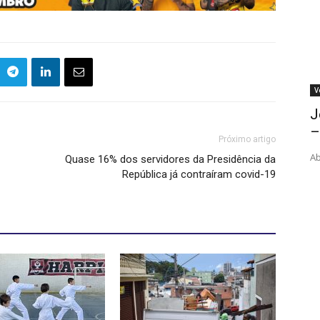
V
J
–
Próximo artigo
Ab
Quase 16% dos servidores da Presidência da
República já contraíram covid-19