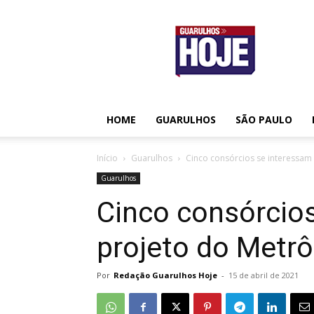
Guarulhos
Hoje
HOME
GUARULHOS
SÃO PAULO
Início
Guarulhos
Cinco consórcios se interessam
Guarulhos
Cinco consórcio
projeto do Metr
Por
Redação Guarulhos Hoje
-
15 de abril de 2021