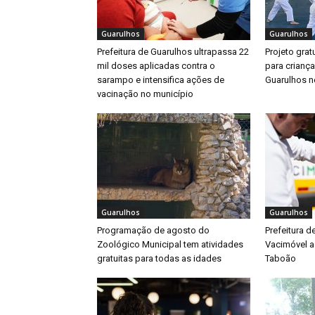
Guarulhos
Guarulhos
Prefeitura de Guarulhos ultrapassa 22
Projeto gratu
mil doses aplicadas contra o
para crianç
sarampo e intensifica ações de
Guarulhos ne
vacinação no município
Guarulhos
Guarulhos
Programação de agosto do
Prefeitura d
Zoológico Municipal tem atividades
Vacimóvel a
gratuitas para todas as idades
Taboão