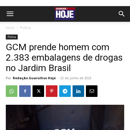
Início
Polícia
Polícia
GCM prende homem com
2.383 embalagens de drogas
no Jardim Brasil
Por
Redação Guarulhos Hoje
-
22 de junho de 2023