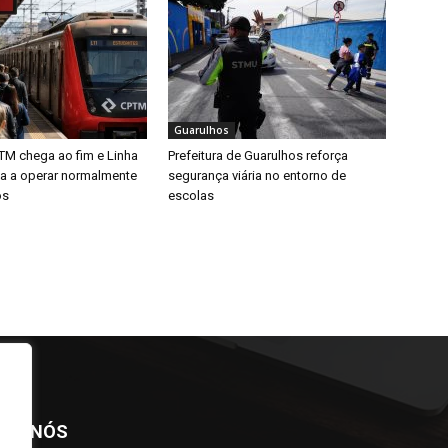
Guarulhos
TM chega ao fim e Linha
Prefeitura de Guarulhos reforça
ta a operar normalmente
segurança viária no entorno de
os
escolas
BRE NÓS