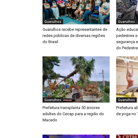
Guarulhos
Guarulhos
Guarulhos recebe representantes de
Ação educat
redes públicas de diversas regiões
pedestres e
do Brasil
segurança e
do Pedestre
Guarulhos
Guarulhos
Prefeitura transplanta 50 árvores
Prefeitura a
adultas do Cecap para a região do
de yoga no 
Macedo