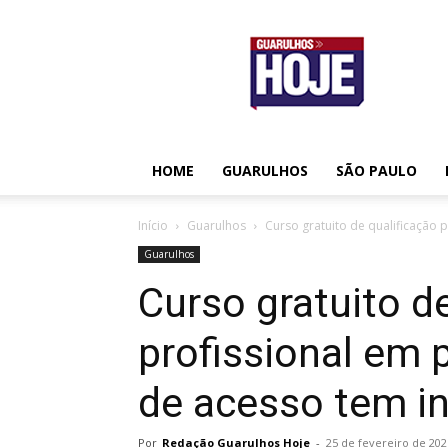
Guarulhos
Hoje
HOME
GUARULHOS
SÃO PAULO
Início
Guarulhos
Curso gratuito de qualificação 
Guarulhos
Curso gratuito d
profissional em 
de acesso tem in
Por
Redação Guarulhos Hoje
-
25 de fevereiro de 202