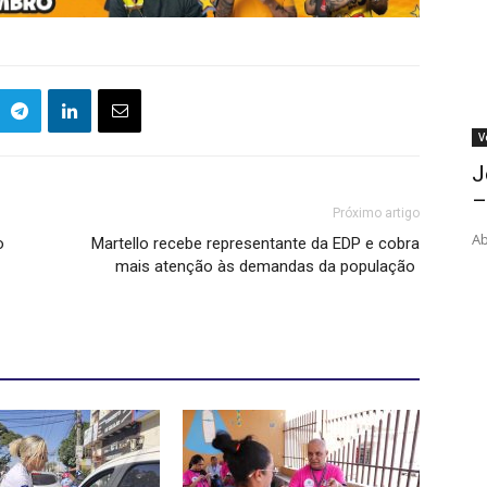
V
J
–
Próximo artigo
Ab
o
Martello recebe representante da EDP e cobra
mais atenção às demandas da população