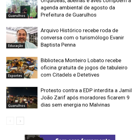
Orquídeas, abelhas e aves compõem a
agenda ambiental de agosto da
Prefeitura de Guarulhos
Guarulhos
Arquivo Histórico recebe roda de
conversa com o turismólogo Evanir
Baptista Penna
Educação
Biblioteca Monteiro Lobato recebe
oficina gratuita de jogos de tabuleiro
com Citadels e Detetives
Esportes
Protesto contra a EDP interdita a Jamil
João Zarif após moradores ficarem 9
dias sem energia no Malvinas
Guarulhos