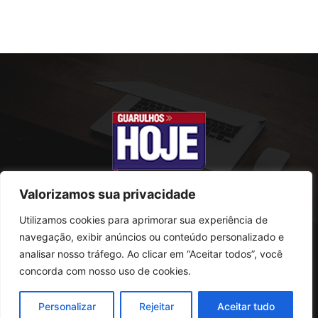
Valorizamos sua privacidade
Utilizamos cookies para aprimorar sua experiência de
SOBRE NÓS
navegação, exibir anúncios ou conteúdo personalizado e
analisar nosso tráfego. Ao clicar em “Aceitar todos”, você
Rua Conselheiro Antonio Prado, 121
concorda com nosso uso de cookies.
Vila Progresso - Guarulhos
CEP: 07095-180
Personalizar
Rejeitar
Aceitar tudo
Telefone: (11) 2823-0800