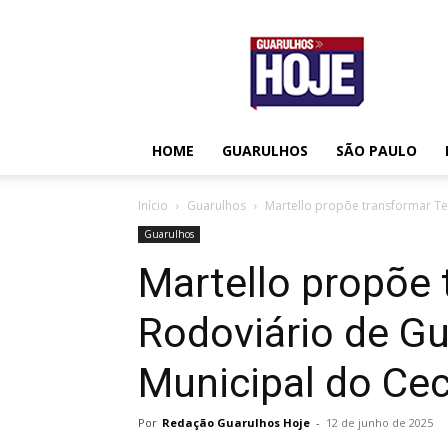
Guarulhos
Hoje
HOME
GUARULHOS
SÃO PAULO
Início
Guarulhos
Martello propõe transformar T
Guarulhos
Martello propõe 
Rodoviário de G
Municipal do Ce
Por
Redação Guarulhos Hoje
-
12 de junho de 2025