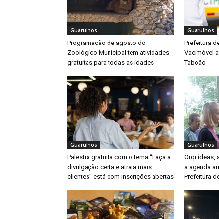
Guarulhos
Guarulhos
Programação de agosto do
Prefeitura d
Zoológico Municipal tem atividades
Vacimóvel a
gratuitas para todas as idades
Taboão
Guarulhos
Guarulhos
Palestra gratuita com o tema “Faça a
Orquídeas,
divulgação certa e atraia mais
a agenda am
clientes” está com inscrições abertas
Prefeitura d