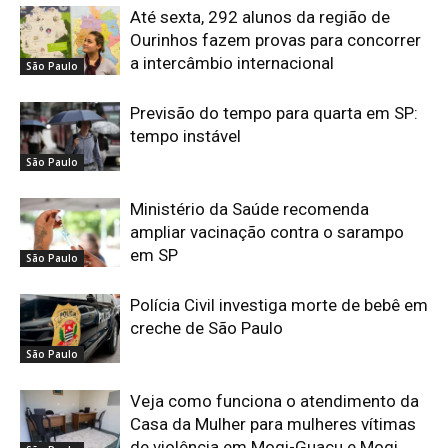
Até sexta, 292 alunos da região de
Ourinhos fazem provas para concorrer
a intercâmbio internacional
São Paulo
Previsão do tempo para quarta em SP:
tempo instável
São Paulo
Ministério da Saúde recomenda
ampliar vacinação contra o sarampo
em SP
São Paulo
Polícia Civil investiga morte de bebê em
creche de São Paulo
São Paulo
Veja como funciona o atendimento da
Casa da Mulher para mulheres vítimas
de violência em Mogi-Guaçu e Mogi