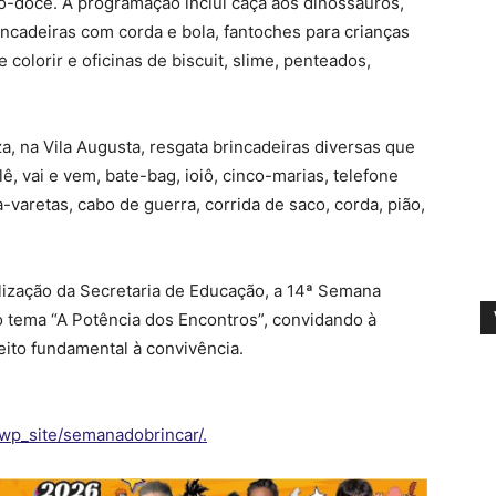
ão-doce. A programação inclui caça aos dinossauros,
brincadeiras com corda e bola, fantoches para crianças
colorir e oficinas de biscuit, slime, penteados,
a, na Vila Augusta, resgata brincadeiras diversas que
 vai e vem, bate-bag, ioiô, cinco-marias, telefone
-varetas, cabo de guerra, corrida de saco, corda, pião,
ealização da Secretaria de Educação, a 14ª Semana
o tema “A Potência dos Encontros”, convidando à
reito fundamental à convivência.
/wp_site/semanadobrincar/.