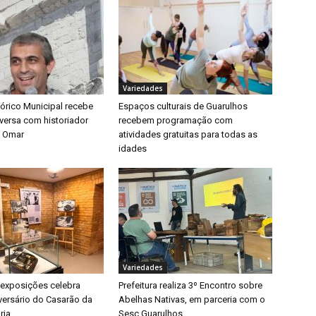
Variedades
tórico Municipal recebe
Espaços culturais de Guarulhos
versa com historiador
recebem programação com
e Omar
atividades gratuitas para todas as
idades
Variedades
 exposições celebra
Prefeitura realiza 3º Encontro sobre
iversário do Casarão da
Abelhas Nativas, em parceria com o
ria
Sesc Guarulhos