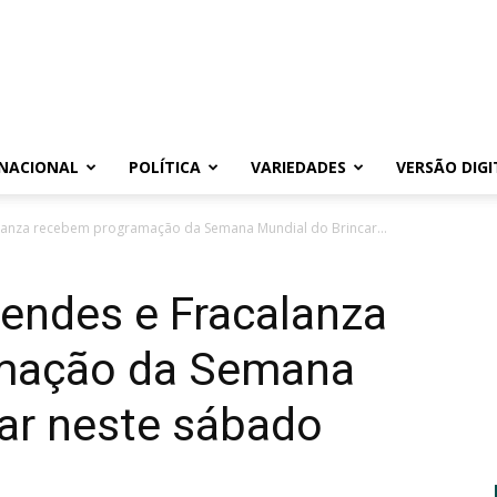
NACIONAL
POLÍTICA
VARIEDADES
VERSÃO DIGI
lanza recebem programação da Semana Mundial do Brincar...
endes e Fracalanza
mação da Semana
car neste sábado