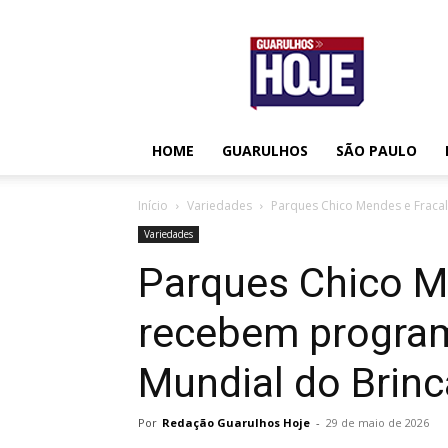
Guarulhos
Hoje
HOME
GUARULHOS
SÃO PAULO
Início
Variedades
Parques Chico Mendes e Fraca
Variedades
Parques Chico M
recebem progra
Mundial do Brin
Por
Redação Guarulhos Hoje
-
29 de maio de 2026