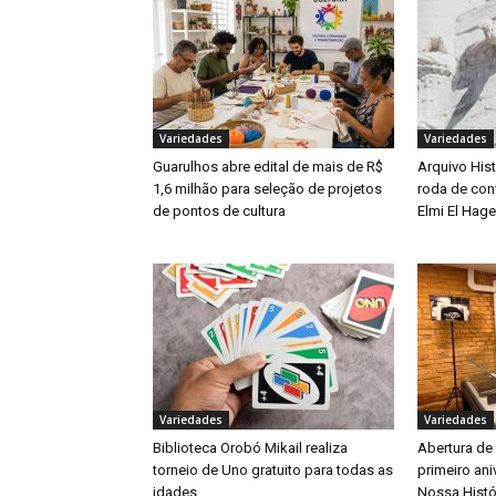
Variedades
Variedades
Guarulhos abre edital de mais de R$
Arquivo His
1,6 milhão para seleção de projetos
roda de con
de pontos de cultura
Elmi El Hag
Variedades
Variedades
Biblioteca Orobó Mikail realiza
Abertura de
torneio de Uno gratuito para todas as
primeiro an
idades
Nossa Histó