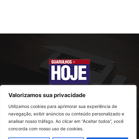
Valorizamos sua privacidade
Utilizamos cookies para aprimorar sua experiência de
SOBRE NÓS
navegação, exibir anúncios ou conteúdo personalizado e
analisar nosso tráfego. Ao clicar em “Aceitar todos”, você
Rua Conselheiro Antonio Prado, 121
concorda com nosso uso de cookies.
Vila Progresso - Guarulhos