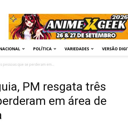
NACIONAL
POLÍTICA
VARIEDADES
VERSÃO DIGI
ês pessoas que se perderam em...
uia, PM resgata três
perderam em área de
a