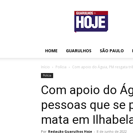
Guarulhos
Hoje
HOME
GUARULHOS
SÃO PAULO
Início
Polícia
Com apoio do Águia, PM resgata tr
Polícia
Com apoio do Ág
pessoas que se 
mata em Ilhabel
Por
Redação Guarulhos Hoje
-
8 de junho de 2022