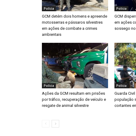
Polícia
Polícia
GCM detém dois homens e apreende
GCM dispers
motosserras e pássaros silvestres
em ações co
em ações de combate a crimes
sossego no
ambientais
Polícia
Polícia
Ações da GCM resultam em prisões
Guarda Civil
por tráfico, recuperação de veículo e
população s
resgate de animal silvestre
cortantes e