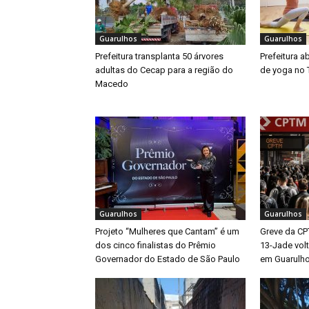
Guarulhos
Guarulhos
Prefeitura transplanta 50 árvores
Prefeitura a
adultas do Cecap para a região do
de yoga no 
Macedo
Guarulhos
Guarulhos
Projeto “Mulheres que Cantam” é um
Greve da CP
dos cinco finalistas do Prêmio
13-Jade vol
Governador do Estado de São Paulo
em Guarulh