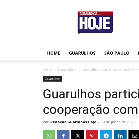
Guarulhos
Hoje
HOME
GUARULHOS
SÃO PAULO
Início
Guarulhos
Guarulhos participa de acordo
Guarulhos
Guarulhos partic
cooperação com 
Por
Redação Guarulhos Hoje
-
10 de junho de 2022