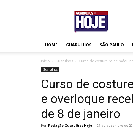
Guarulhos
Hoje
HOME
GUARULHOS
SÃO PAULO
Início
Guarulhos
Curso de costureiro de máquinas 
Guarulhos
Curso de costure
e overloque receb
de 8 de janeiro
Por
Redação Guarulhos Hoje
-
29 de dezembro de 20