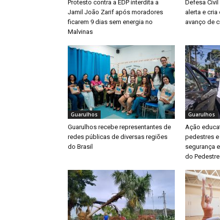
Protesto contra a EDP interdita a
Defesa Civil
Jamil João Zarif após moradores
alerta e cri
ficarem 9 dias sem energia no
avanço de ci
Malvinas
Guarulhos
Guarulhos
Guarulhos recebe representantes de
Ação educat
redes públicas de diversas regiões
pedestres e
do Brasil
segurança e
do Pedestre