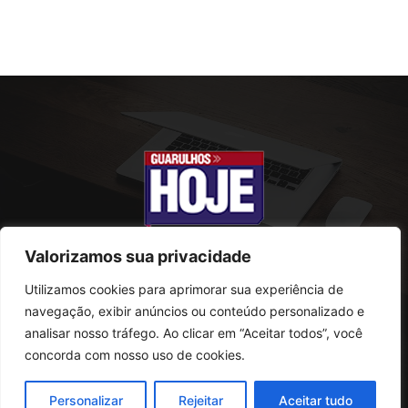
Valorizamos sua privacidade
Utilizamos cookies para aprimorar sua experiência de
SOBRE NÓS
navegação, exibir anúncios ou conteúdo personalizado e
analisar nosso tráfego. Ao clicar em “Aceitar todos”, você
Rua Conselheiro Antonio Prado, 121
concorda com nosso uso de cookies.
Vila Progresso - Guarulhos
CEP: 07095-180
Personalizar
Rejeitar
Aceitar tudo