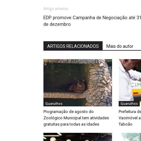
Artigo anterior
EDP promove Campanha de Negociação até 3
de dezembro
ARTIGOS RELACIONADOS
Mais do autor
Guarulhos
Guarulhos
Programação de agosto do
Prefeitura d
Zoológico Municipal tem atividades
Vacimóvel a
gratuitas para todas as idades
Taboão