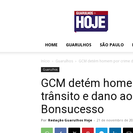
Guarulhos
Hoje
HOME
GUARULHOS
SÃO PAULO
Início
Guarulhos
GCM detém homem por crime de 
Guarulhos
GCM detém homem
trânsito e dano a
Bonsucesso
Por
Redação Guarulhos Hoje
-
21 de novembro de 20