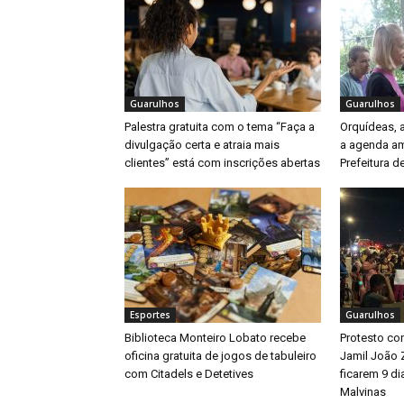
Guarulhos
Guarulhos
Palestra gratuita com o tema “Faça a
Orquídeas,
divulgação certa e atraia mais
a agenda am
clientes” está com inscrições abertas
Prefeitura d
Esportes
Guarulhos
Biblioteca Monteiro Lobato recebe
Protesto con
oficina gratuita de jogos de tabuleiro
Jamil João 
com Citadels e Detetives
ficarem 9 d
Malvinas