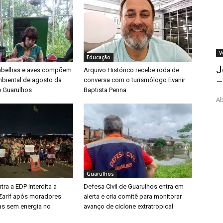
V
Educação
J
 abelhas e aves compõem
Arquivo Histórico recebe roda de
biental de agosto da
conversa com o turismólogo Evanir
–
e Guarulhos
Baptista Penna
Ab
Guarulhos
tra a EDP interdita a
Defesa Civil de Guarulhos entra em
Zarif após moradores
alerta e cria comitê para monitorar
ias sem energia no
avanço de ciclone extratropical