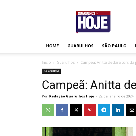
Guarulhos
Hoje
HOME
GUARULHOS
SÃO PAULO
Início
Guarulhos
Campeã: Anitta declara torcida 
Guarulhos
Campeã: Anitta de
Por
Redação Guarulhos Hoje
-
22 de janeiro de 2024