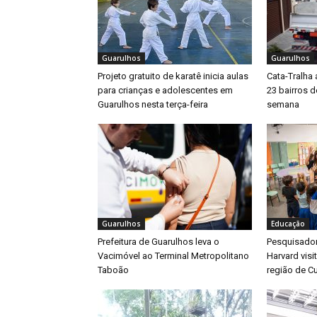
Guarulhos
Guarulhos
Projeto gratuito de karatê inicia aulas
Cata-Tralha
para crianças e adolescentes em
23 bairros d
Guarulhos nesta terça-feira
semana
Guarulhos
Educação
Prefeitura de Guarulhos leva o
Pesquisador
Vacimóvel ao Terminal Metropolitano
Harvard visi
Taboão
região de C