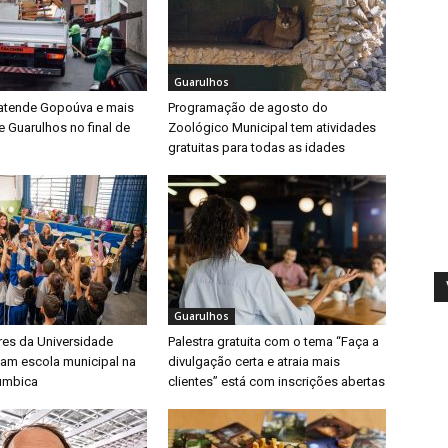
Guarulhos
 atende Gopoúva e mais
Programação de agosto do
e Guarulhos no final de
Zoológico Municipal tem atividades
gratuitas para todas as idades
Guarulhos
es da Universidade
Palestra gratuita com o tema “Faça a
tam escola municipal na
divulgação certa e atraia mais
umbica
clientes” está com inscrições abertas