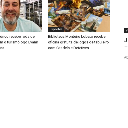
Esportes
V
tórico recebe roda de
Biblioteca Monteiro Lobato recebe
J
m o turismólogo Evanir
oficina gratuita de jogos de tabuleiro
–
nna
com Citadels e Detetives
Ab