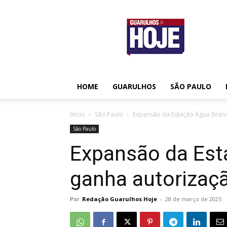
Guarulhos
Hoje
HOME
GUARULHOS
SÃO PAULO
Início
São Paulo
Expansão da Estação Água Bran
São Paulo
Expansão da Est
ganha autorizaç
Por
Redação Guarulhos Hoje
-
28 de março de 2025