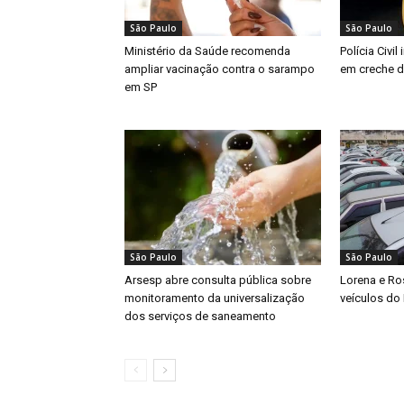
São Paulo
São Paulo
Ministério da Saúde recomenda
Polícia Civi
ampliar vacinação contra o sarampo
em creche d
em SP
São Paulo
São Paulo
Arsesp abre consulta pública sobre
Lorena e Ros
monitoramento da universalização
veículos do
dos serviços de saneamento