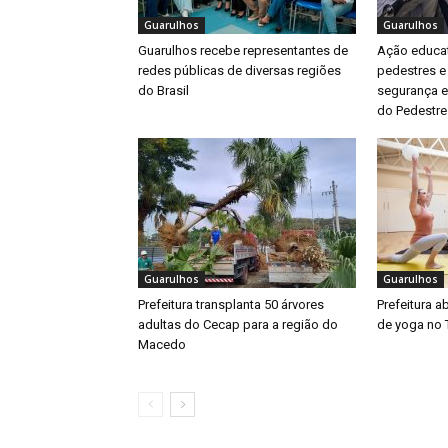
Guarulhos
Guarulhos
Guarulhos recebe representantes de
Ação educat
redes públicas de diversas regiões
pedestres e
do Brasil
segurança e
do Pedestre
Guarulhos
Guarulhos
Prefeitura transplanta 50 árvores
Prefeitura a
adultas do Cecap para a região do
de yoga no 
Macedo