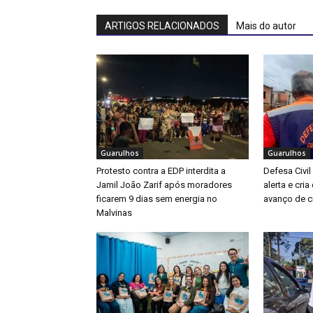
ARTIGOS RELACIONADOS
Mais do autor
Guarulhos
Guarulhos
Protesto contra a EDP interdita a
Defesa Civil
Jamil João Zarif após moradores
alerta e cri
ficarem 9 dias sem energia no
avanço de ci
Malvinas