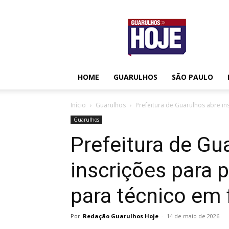
Guarulhos
Hoje
HOME
GUARULHOS
SÃO PAULO
Início
Guarulhos
Prefeitura de Guarulhos abre in
Guarulhos
Prefeitura de Gu
inscrições para 
para técnico em
Por
Redação Guarulhos Hoje
-
14 de maio de 2026