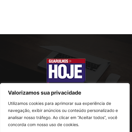
Valorizamos sua privacidade
Utilizamos cookies para aprimorar sua experiência de
SOBRE NÓS
navegação, exibir anúncios ou conteúdo personalizado e
analisar nosso tráfego. Ao clicar em “Aceitar todos”, você
Rua Conselheiro Antonio Prado, 121
concorda com nosso uso de cookies.
Vila Progresso - Guarulhos