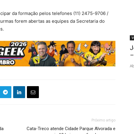
ticipar da formação pelos telefones (11) 2475-9706 /
urmas forem abertas as equipes da Secretaria do
s.
V
J
–
Ab
Próximo artigo
da
Cata-Treco atende Cidade Parque Alvorada e