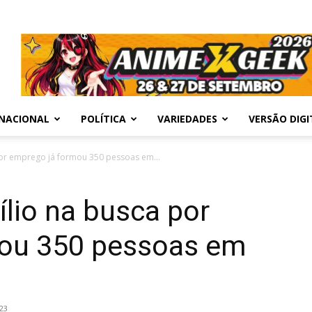
NACIONAL
POLÍTICA
VARIEDADES
VERSÃO DIGI
or emprego já formou 350 pessoas em...
lio na busca por
mou 350 pessoas em
23