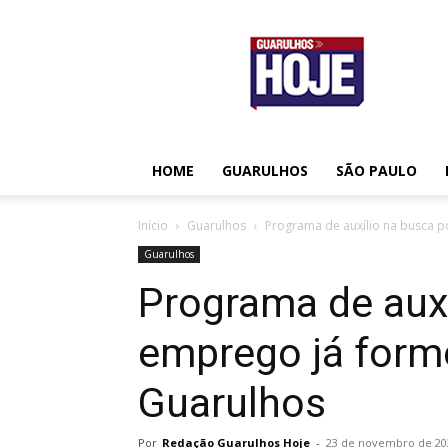
Guarulhos
Hoje
HOME
GUARULHOS
SÃO PAULO
Início
Guarulhos
Programa de auxílio na busca p
Guarulhos
Programa de auxí
emprego já for
Guarulhos
Por
Redação Guarulhos Hoje
-
23 de novembro de 20