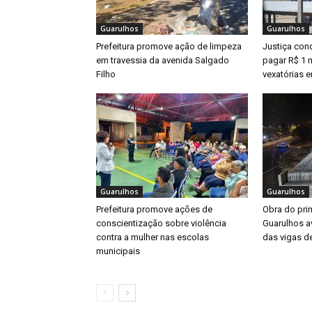
Guarulhos
Guarulhos
Prefeitura promove ação de limpeza
Justiça con
em travessia da avenida Salgado
pagar R$ 1 m
Filho
vexatórias 
Guarulhos
Guarulhos
Prefeitura promove ações de
Obra do prim
conscientização sobre violência
Guarulhos a
contra a mulher nas escolas
das vigas d
municipais