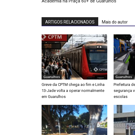
Academia na Praça 60+ de Guarulhos
ARTIGOS RELACIONADOS
Mais do autor
Guarulhos
Guarulhos
Greve da CPTM chega ao fim e Linha
Prefeitura d
13-Jade volta a operar normalmente
segurança v
em Guarulhos
escolas