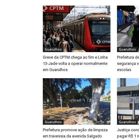
Guarulhos
Guarulhos
Greve da CPTM chega ao fim e Linha
Prefeitura d
13-Jade volta a operar normalmente
segurança v
em Guarulhos
escolas
Guarulhos
Guarulhos
Prefeitura promove ação de limpeza
Justiça con
em travessia da avenida Salgado
pagar R$ 1 m