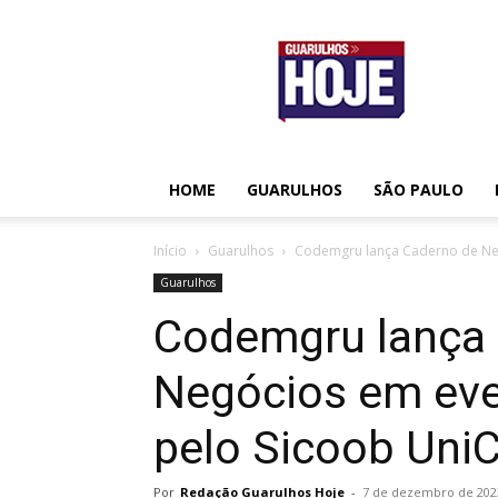
Guarulhos
Hoje
HOME
GUARULHOS
SÃO PAULO
Início
Guarulhos
Codemgru lança Caderno de Neg
Guarulhos
Codemgru lança
Negócios em eve
pelo Sicoob UniC
Por
Redação Guarulhos Hoje
-
7 de dezembro de 202