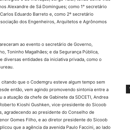
hos Alexandre de Sá Domingues; como 1° secretário
 Carlos Eduardo Barreto e, como 2º secretário
Associação dos Engenheiros, Arquitetos e Agrônomos
receram ao evento o secretário de Governo,
lho, Toninho Magalhães; e da Segurança Pública,
diversas entidades da iniciativa privada, como o
Bureau.
os, citando que o Codemgru esteve algum tempo sem
Desde então, vem agindo promovendo sintonia entre a
ou a atuação da chefe de Gabinete da SDCETI, Andrea
Roberto Kioshi Gushken, vice-presidente do Sicoob
s, agradecendo ao presidente do Conselho de
enor Gomes Filho, e ao diretor presidente do Sicoob
xplicou que a agência da avenida Paulo Faccini, ao lado