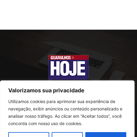
Valorizamos sua privacidade
Utilizamos cookies para aprimorar sua experiência de
SOBRE NÓS
navegação, exibir anúncios ou conteúdo personalizado e
analisar nosso tráfego. Ao clicar em “Aceitar todos”, você
Rua Conselheiro Antonio Prado, 121
concorda com nosso uso de cookies.
Vila Progresso - Guarulhos
CEP: 07095-180