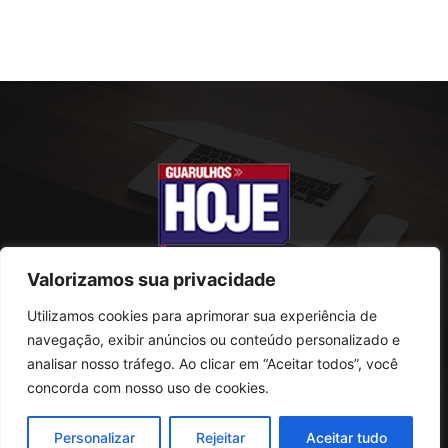
Valorizamos sua privacidade
Utilizamos cookies para aprimorar sua experiência de
SOBRE NÓS
navegação, exibir anúncios ou conteúdo personalizado e
analisar nosso tráfego. Ao clicar em “Aceitar todos”, você
Rua Conselheiro Antonio Prado, 121
concorda com nosso uso de cookies.
Vila Progresso - Guarulhos
CEP: 07095-180
Personalizar
Rejeitar
Aceitar tudo