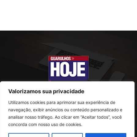
Valorizamos sua privacidade
Utilizamos cookies para aprimorar sua experiência de
SOBRE NÓS
navegação, exibir anúncios ou conteúdo personalizado e
analisar nosso tráfego. Ao clicar em “Aceitar todos”, você
Rua Conselheiro Antonio Prado, 121
concorda com nosso uso de cookies.
Vila Progresso - Guarulhos