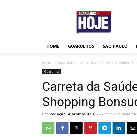
Guarulhos
Hoje
HOME
GUARULHOS
SÃO PAULO
Início
Guarulhos
Carreta da Saúde da Mulher fica
Guarulhos
Carreta da Saúde
Shopping Bonsuc
Por
Redação Guarulhos Hoje
-
27 de fevereiro de 202