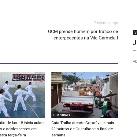
Próximo artigo
GCM prende homem por tráfico de
V
entorpecentes na Vila Carmela I
J
–
Ab
Guarulhos
ito de karatê inicia aulas
Cata-Tralha atende Gopoúva e mais
as e adolescentes em
23 bairros de Guarulhos no final de
sta terça-feira
semana