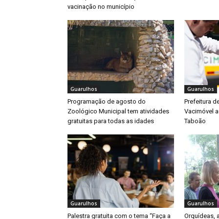
vacinação no município
Guarulhos
Guarulhos
Programação de agosto do
Prefeitura d
Zoológico Municipal tem atividades
Vacimóvel a
gratuitas para todas as idades
Taboão
Guarulhos
Guarulhos
Palestra gratuita com o tema “Faça a
Orquídeas,