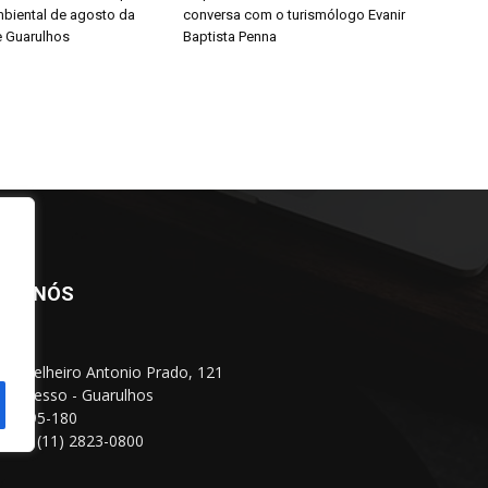
biental de agosto da
conversa com o turismólogo Evanir
e Guarulhos
Baptista Penna
BRE NÓS
Conselheiro Antonio Prado, 121
 Progresso - Guarulhos
 07095-180
fone: (11) 2823-0800