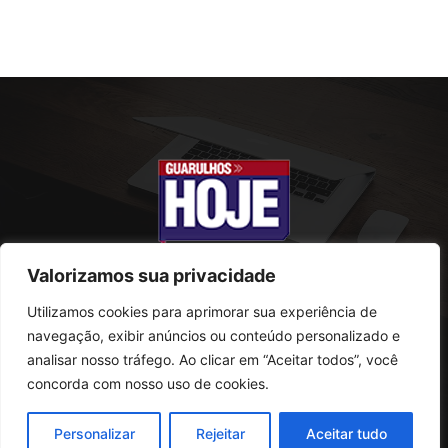
Valorizamos sua privacidade
Utilizamos cookies para aprimorar sua experiência de
SOBRE NÓS
navegação, exibir anúncios ou conteúdo personalizado e
analisar nosso tráfego. Ao clicar em “Aceitar todos”, você
Rua Conselheiro Antonio Prado, 121
concorda com nosso uso de cookies.
Vila Progresso - Guarulhos
CEP: 07095-180
Personalizar
Rejeitar
Aceitar tudo
Telefone: (11) 2823-0800