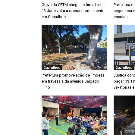
Greve da CPTM chega ao fim e Linha
Prefeitura d
13-Jade volta a operar normalmente
segurança v
em Guarulhos
escolas
Guarulhos
Guarulhos
Prefeitura promove ação de limpeza
Justiça con
em travessia da avenida Salgado
pagar R$ 1 m
Filho
vexatórias 