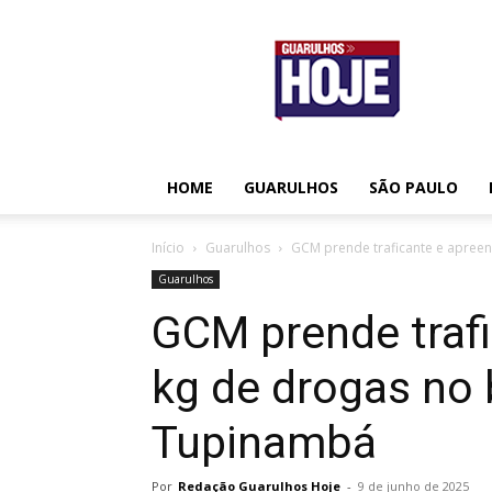
Guarulhos
Hoje
HOME
GUARULHOS
SÃO PAULO
Início
Guarulhos
GCM prende traficante e apreend
Guarulhos
GCM prende trafi
kg de drogas no 
Tupinambá
Por
Redação Guarulhos Hoje
-
9 de junho de 2025