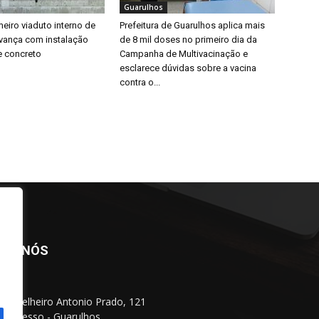
Guarulhos
eiro viaduto interno de
Prefeitura de Guarulhos aplica mais
vança com instalação
de 8 mil doses no primeiro dia da
e concreto
Campanha de Multivacinação e
esclarece dúvidas sobre a vacina
contra o...
BRE NÓS
Conselheiro Antonio Prado, 121
 Progresso - Guarulhos