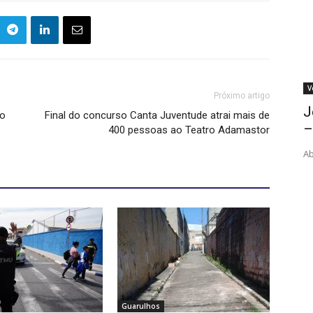
V
Próximo artigo
J
no
Final do concurso Canta Juventude atrai mais de
–
400 pessoas ao Teatro Adamastor
Ab
Guarulhos