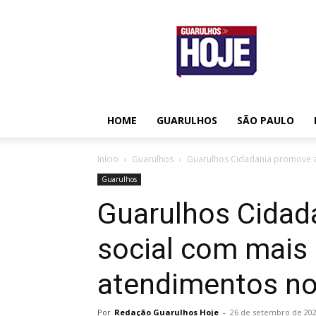
Guarulhos
Hoje
HOME
GUARULHOS
SÃO PAULO
Início
Guarulhos
Guarulhos Cidadania promove a
Guarulhos
Guarulhos Cidad
social com mais
atendimentos no
Por
Redação Guarulhos Hoje
-
26 de setembro de 20