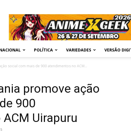
NACIONAL
POLÍTICA
VARIEDADES
VERSÃO DIGI
ção social com mais de 900 atendimentos no ACM...
ania promove ação
 de 900
 ACM Uirapuru
25