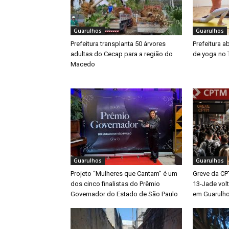
Guarulhos
Guarulhos
Prefeitura transplanta 50 árvores
Prefeitura a
adultas do Cecap para a região do
de yoga no 
Macedo
Guarulhos
Guarulhos
Projeto “Mulheres que Cantam” é um
Greve da CP
dos cinco finalistas do Prêmio
13-Jade vol
Governador do Estado de São Paulo
em Guarulh